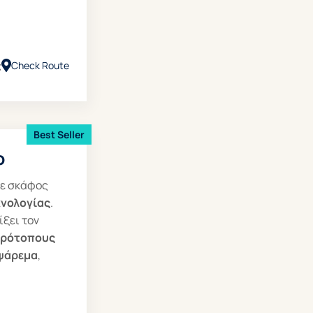
ς
Check Route
Best Seller
ο
ε σκάφος
χνολογίας
.
ίξει τον
αρότοπους
ψάρεμα
,