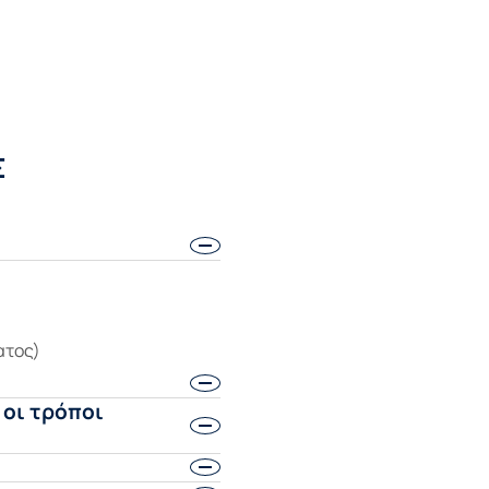
Σ
ατος)
 οι τρόποι