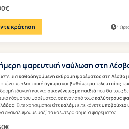
80€
ντε κράτηση
4 Ώρε
ήμερη ψαρευτική ναύλωση στη Λέσβ
ύστε μια
καθοδηγούμενη
εκδρομή ψαρέματος στη Λέσβο
μ
ισμένο με
ηλεκτρική άγκυρα
και
βυθόμετρο τελευταίας τε
δρομή ιδανική και για
οικογένειες με παιδιά
που θα τους δε
τικό κόσμο του ψαρέματος, σε έναν από τους
καλύτερους ψ
λλάδας!
Είτε χρησιμοποιείτε
καλάμι
είτε κάνετε
υποβρύχιο 
 να ανακαλύψουμε μαζί τα καλύτερα σημεία ψαρέματος!
50€