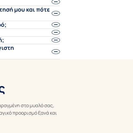
άτησή μου και πότε
ρό;
ή;
γιστη
ς
αραγμένη στο μυαλό σας,
μαγικό προορισμό ξανά και