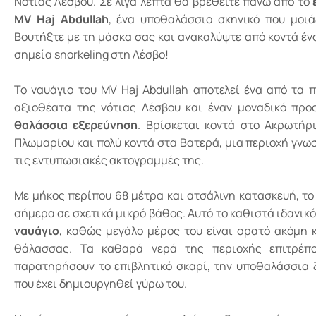
Νότιας Λέσβου. Σε λίγα λεπτά θα βρεθείτε πάνω από το
MV Haj Abdullah
, ένα υποθαλάσσιο σκηνικό που μοιά
Βουτήξτε με τη μάσκα σας και ανακαλύψτε από κοντά έν
σημεία snorkeling στη Λέσβο!
Το ναυάγιο του MV Haj Abdullah αποτελεί ένα από τα 
αξιοθέατα της νότιας Λέσβου και έναν μοναδικό πρ
θαλάσσια εξερεύνηση
. Βρίσκεται κοντά στο Ακρωτήρι
Πλωμαρίου και πολύ κοντά στα Βατερά, μια περιοχή γνω
τις εντυπωσιακές ακτογραμμές της.
Με μήκος περίπου 68 μέτρα και ατσάλινη κατασκευή, το
σήμερα σε σχετικά μικρό βάθος. Αυτό το καθιστά ιδανικ
ναυάγιο
, καθώς μεγάλο μέρος του είναι ορατό ακόμη 
θάλασσας. Τα καθαρά νερά της περιοχής επιτρέπο
παρατηρήσουν το επιβλητικό σκαρί, την υποθαλάσσια ζ
που έχει δημιουργηθεί γύρω του.