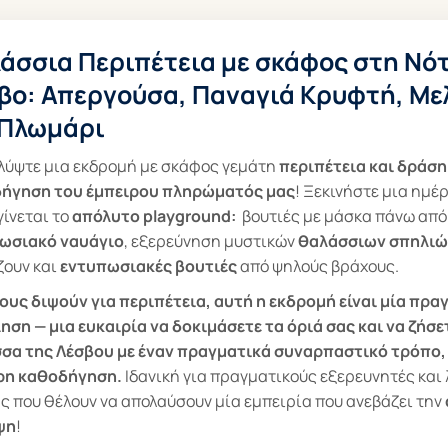
άσσια Περιπέτεια με σκάφος στη Νό
βο: Απεργούσα, Παναγιά Κρυφτή, Με
 Πλωμάρι
λύψτε μια εκδρομή με σκάφος γεμάτη
περιπέτεια και δράση
ήγηση του έμπειρου πληρώματός μας
! Ξεκινήστε μια ημέ
ίνεται το
απόλυτο playground:
βουτιές με μάσκα πάνω από
ωσιακό ναυάγιο
, εξερεύνηση μυστικών
θαλάσσιων σπηλιώ
ζουν και
εντυπωσιακές βουτιές
από ψηλούς βράχους.
σους διψούν για περιπέτεια, αυτή η εκδρομή είναι μία πρα
ηση — μια ευκαιρία να δοκιμάσετε τα όριά σας και να ζήσε
σα της Λέσβου με έναν πραγματικά συναρπαστικό τρόπο,
ρη καθοδήγηση.
Ιδανική για πραγματικούς εξερευνητές και 
ς που θέλουν να απολαύσουν μία εμπειρία που ανεβάζει την
ψη
!