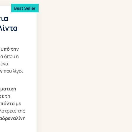
Best Seller
τια
λίντα
 υπό την
ρα όπου η
 ένα
ν
που λίγοι
γματική
τε τη
 πάντα με
λάτρεις της
αδρεναλίνη