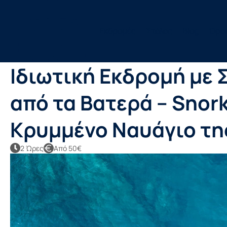
Skip
to
Κεντρική
Εκδρομές
Στόλος
Blog
Όροι
main
content
πλοήγηση
Ιδιωτική Εκδρομή με
από τα Βατερά – Snork
Κρυμμένο Ναυάγιο τη
2 Ώρες
Από 50€