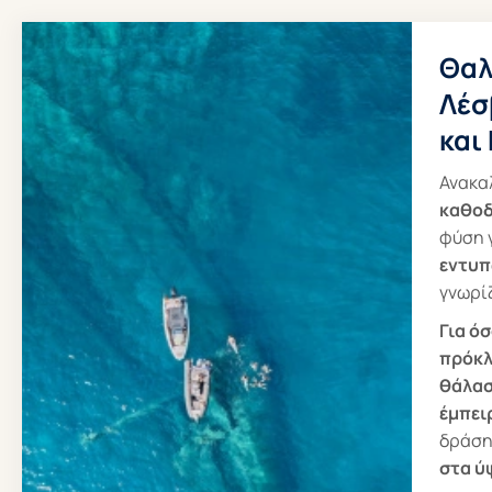
Θαλ
Λέσ
και
Ανακα
καθοδ
φύση γ
εντυπ
γνωρί
Για ό
πρόκλ
θάλασ
έμπει
δράση
στα ύ