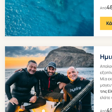
4
Από
Κά
Ημι
Απολα
εξοπλ
Μία εκ
μαγευ
της Ε
ελάτε
4
Από