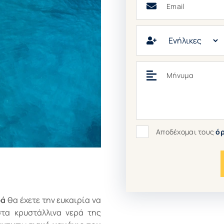
Ενήλικες
Μήνυμα
Αποδέχομαι τους
όρ
ρά
θα έχετε την ευκαιρία να
στα κρυστάλλινα νερά της